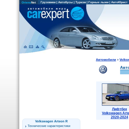
Грузовики
|
Автобусы
|
Туризм
|
Горные лыжи
|
АвтоЮрист
Oriens
Net
Автомобили
»
Volks
Авт
Лифтбек
Volkswagen Art
2020-2024
Volkswagen Arteon R
Технические характеристики