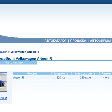
АВТОКАТАЛОГ
|
ПРОДАЖА
|
АВТОФИРМЫ
wagen
»
Volkswagen Arteon R
омобили Volkswagen Arteon R
АвтоКаталог
Модель
Мощность
Макс.скорость
Разгон
Arteon R
320 л.с.
250 км/ч
4,9 с
eon R