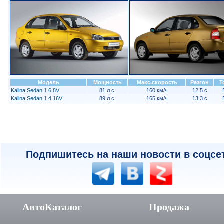
Модель
Мощность
Макс.скорость
Разгон
Т
Kalina Sedan 1.6 8V
81 л.с.
160 км/ч
12,5 с
Kalina Sedan 1.4 16V
89 л.с.
165 км/ч
13,3 с
Подпишитесь на наши новости в соцсе
АвтоКаталог
Продажа