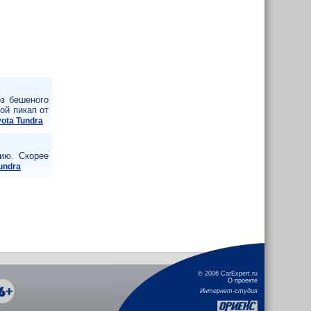
оз бешеного
ой пикап от
ota Tundra
ию. Скорее
undra
© 2006 CarExpert.ru
О проекте
Интернет-студия