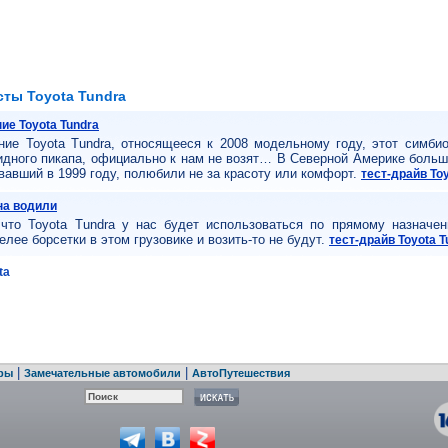
сты Toyota Tundra
ие Toyota Tundra
ние Toyota Tundra, относящееся к 2008 модельному году, этот симби
идного пикапа, официально к нам не возят… В Северной Америке больш
вавший в 1999 году, полюбили не за красоту или комфорт.
тест-драйв Toy
на водили
что Toyota Tundra у нас будет использоваться по прямому назначен
елее борсетки в этом грузовике и возить-то не будут.
тест-драйв Toyota T
ta
|
|
ры
Замечательные автомобили
АвтоПутешествия