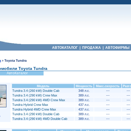
АВТОКАТАЛОГ
|
ПРОДАЖА
|
АВТОФИРМЫ
a
»
Toyota Tundra
омобили Toyota Tundra
АвтоКаталог
Модель
Мощность
Макс.скорость
Разг
Tundra 3.4 (260 kW) Double Cab
348 л.с.
---
---
Tundra 3.4 (290 kW) Crew Max
389 л.с.
---
---
Tundra 3.4 (290 kW) 4WD Crew Max
389 л.с.
---
---
Tundra Hybrid Crew Max
437 л.с.
---
---
Tundra Hybrid 4WD Crew Max
437 л.с.
---
---
Tundra 3.4 (290 kW) Double Cab
389 л.с.
---
---
a
Tundra 3.4 (290 kW) 4WD Double Cab
389 л.с.
---
---