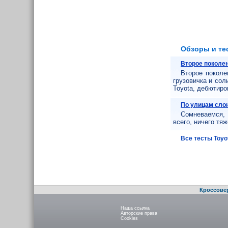
Обзоры и те
Второе поколен
Второе поколе
грузовичка и сол
Toyota, дебютиро
По улицам сло
Сомневаемся, 
всего, ничего тяж
Все тесты Toyo
Кроссове
Наша ссылка
Авторские права
Cookies