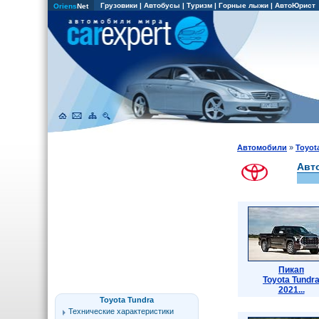
Грузовики
|
Автобусы
|
Туризм
|
Горные лыжи
|
АвтоЮрист
Oriens
Net
Автомобили
»
Toyot
Авт
Пикап
Toyota Tundr
2021...
Toyota Tundra
Технические характеристики