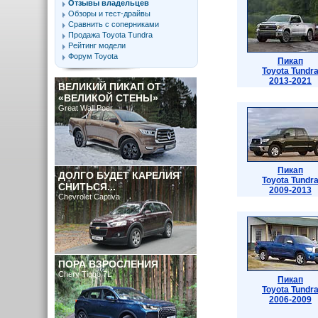
Отзывы владельцев
Обзоры и тест-драйвы
Сравнить с соперниками
Продажа Toyota Tundra
Рейтинг модели
Форум Toyota
Пикап
Toyota Tundr
2013-2021
ВЕЛИКИЙ ПИКАП ОТ
«ВЕЛИКОЙ СТЕНЫ»
Great Wall Poer
Пикап
ДОЛГО БУДЕТ КАРЕЛИЯ
Toyota Tundr
СНИТЬСЯ...
2009-2013
Chevrolet Captiva
ПОРА ВЗРОСЛЕНИЯ
Chery Tiggo 7L
Пикап
Toyota Tundr
2006-2009