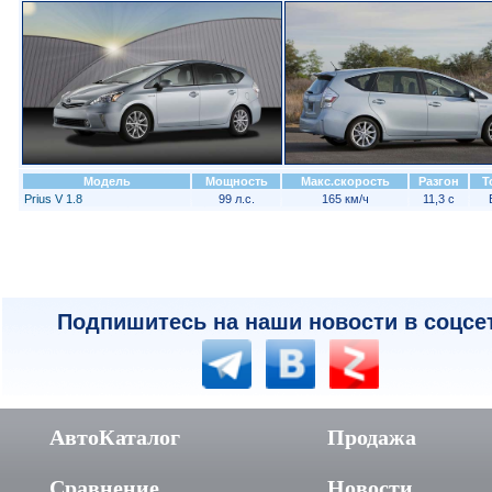
Модель
Мощность
Макс.скорость
Разгон
Т
Prius V 1.8
99 л.с.
165 км/ч
11,3 с
Подпишитесь на наши новости в соцсе
АвтоКаталог
Продажа
Сравнение
Новости