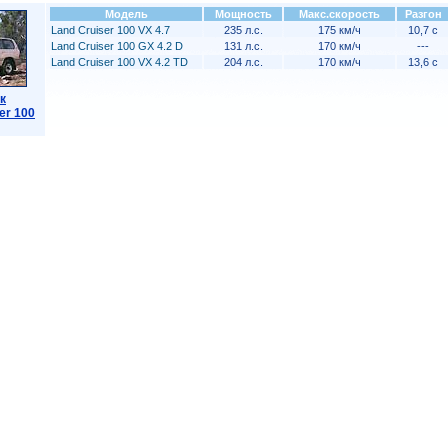
Модель
Мощность
Макс.скорость
Разгон
Land Cruiser 100 VX 4.7
235 л.с.
175 км/ч
10,7 с
Land Cruiser 100 GX 4.2 D
131 л.с.
170 км/ч
---
Land Cruiser 100 VX 4.2 TD
204 л.с.
170 км/ч
13,6 с
к
er 100