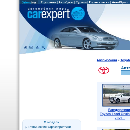
Грузовики
|
Автобусы
|
Туризм
|
Горные лыжи
|
АвтоЮрист
Oriens
Net
Автомобили
»
Toyot
Авто
Внедорожни
Toyota Land Cruis
2021...
О модели
Технические характеристики