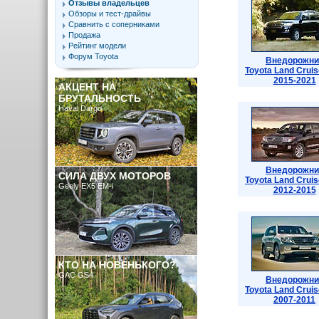
Отзывы владельцев
Обзоры и тест-драйвы
Сравнить с соперниками
Продажа
Рейтинг модели
Форум Toyota
Внедорожни
Toyota Land Cruis
2015-2021
АКЦЕНТ НА
БРУТАЛЬНОСТЬ
Haval Dargo
Внедорожни
СИЛА ДВУХ МОТОРОВ
Toyota Land Cruis
Geely EX5 EM-i
2012-2015
КТО НА НОВЕНЬКОГО?
GAC GS4
Внедорожни
Toyota Land Cruis
2007-2011