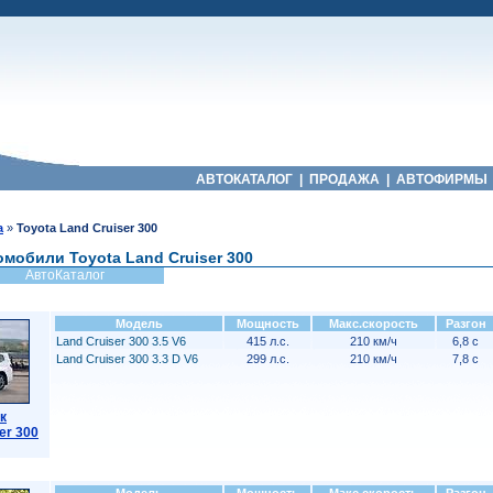
АВТОКАТАЛОГ
|
ПРОДАЖА
|
АВТОФИРМЫ
a
»
Toyota Land Cruiser 300
мобили Toyota Land Cruiser 300
АвтоКаталог
Модель
Мощность
Макс.скорость
Разгон
Land Cruiser 300 3.5 V6
415 л.с.
210 км/ч
6,8 с
Land Cruiser 300 3.3 D V6
299 л.с.
210 км/ч
7,8 с
к
er 300