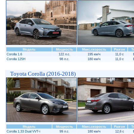
Модель
Мощность
Макс.скорость
Разгон
Т
Corolla 1.6
122 л.с.
195 км/ч
11,0 с
Corolla 125H
98 л.с.
180 км/ч
11,0 с
Toyota Corolla (2016-2018)
Модель
Мощность
Макс.скорость
Разгон
Т
Corolla 1.33 Dual VVT-i
99 л.с.
180 км/ч
12,6 с