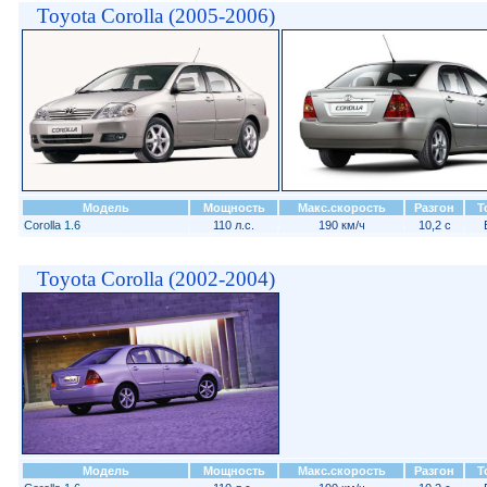
Toyota Corolla (2005-2006)
Модель
Мощность
Макс.скорость
Разгон
Т
Corolla 1.6
110 л.с.
190 км/ч
10,2 с
Toyota Corolla (2002-2004)
Модель
Мощность
Макс.скорость
Разгон
Т