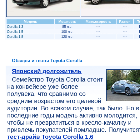
Модель
Мощность
Макс.скорость
Разгон
Т
Corolla 1.3
85 л.с.
---
---
Corolla 1.5
100 л.с.
---
---
Corolla 1.8
120 л.с.
---
---
Обзоры и тесты Toyota Corolla
Японский долгожитель
Семейство Toyota Corolla стоит
на конвейере уже более
полувека, что сравнимо со
средним возрастом его целевой
аудитории. Во всяком случае, так было. Но в
последние годы модель активно молодится,
чтобы не превратиться в кресло-качалку и
привлечь покупателей помладше. Получится
тест-драйв Toyota Corolla 1.6