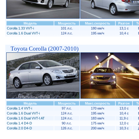
Модель
Мощность
Макс.скорость
Разгон
Т
Corolla 1.33 VVT-i
101 л.с.
180 км/ч
13,1 с
Corolla 1.6 Dual VVT-i
124 л.с.
195 км/ч
10,4 с
Toyota Corolla (2007-2010)
Модель
Мощность
Макс.скорость
Разгон
Т
Corolla 1.4 VVT-i
97 л.с.
170 км/ч
13,0 с
Corolla 1.6 Dual VVT-i
124 л.с.
195 км/ч
10,4 с
Corolla 1.6 Dual VVT-I AT
124 л.с.
183 км/ч
11,9 с
Corolla 1.4 D4-D
90 л.с.
175 км/ч
12,0 с
Corolla 2.0 D4-D
126 л.с.
200 км/ч
10,3 с