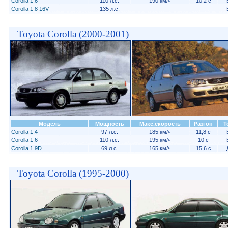
Corolla 1.6
110 л.с.
190 км/ч
10,2 с
Corolla 1.8 16V
135 л.с.
---
---
Toyota Corolla (2000-2001)
Модель
Мощность
Макс.скорость
Разгон
Т
Corolla 1.4
97 л.с.
185 км/ч
11,8 с
Corolla 1.6
110 л.с.
195 км/ч
10 с
Corolla 1.9D
69 л.с.
165 км/ч
15,6 с
Toyota Corolla (1995-2000)