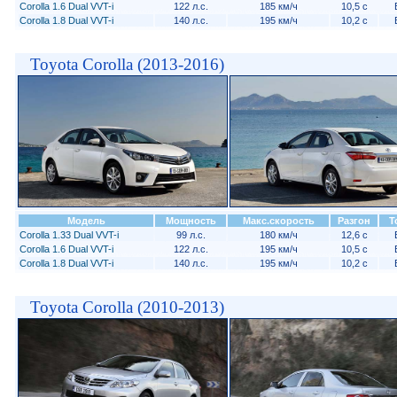
Corolla 1.6 Dual VVT-i
122 л.с.
185 км/ч
10,5 с
Corolla 1.8 Dual VVT-i
140 л.с.
195 км/ч
10,2 с
Toyota Corolla (2013-2016)
Модель
Мощность
Макс.скорость
Разгон
Т
Corolla 1.33 Dual VVT-i
99 л.с.
180 км/ч
12,6 с
Corolla 1.6 Dual VVT-i
122 л.с.
195 км/ч
10,5 с
Corolla 1.8 Dual VVT-i
140 л.с.
195 км/ч
10,2 с
Toyota Corolla (2010-2013)