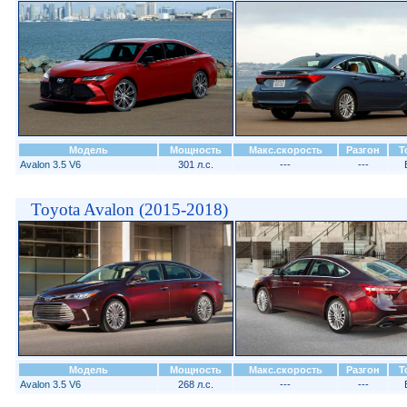
Модель
Мощность
Макс.скорость
Разгон
Т
Avalon 3.5 V6
301 л.с.
---
---
Toyota Avalon (2015-2018)
Модель
Мощность
Макс.скорость
Разгон
Т
Avalon 3.5 V6
268 л.с.
---
---