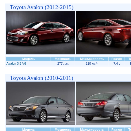
Toyota Avalon (2012-2015)
Модель
Мощность
Макс.скорость
Разгон
Т
Avalon 3.5 V6
277 л.с.
210 км/ч
7,4 с
Toyota Avalon (2010-2011)
Модель
Мощность
Макс.скорость
Разгон
Т