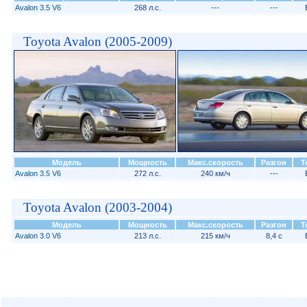
Avalon 3.5 V6
268 л.с.
---
---
Toyota Avalon (2005-2009)
Модель
Мощность
Макс.скорость
Разгон
Т
Avalon 3.5 V6
272 л.с.
240 км/ч
---
Toyota Avalon (2003-2004)
Модель
Мощность
Макс.скорость
Разгон
Т
Avalon 3.0 V6
213 л.с.
215 км/ч
8,4 с