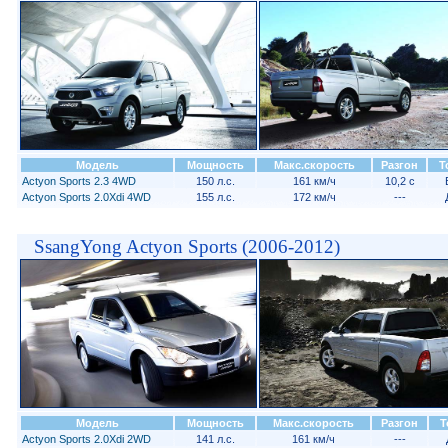
Модель
Мощность
Макс.скорость
Разгон
Т
Actyon Sports 2.3 4WD
150 л.с.
161 км/ч
10,2 с
Actyon Sports 2.0Xdi 4WD
155 л.с.
172 км/ч
---
SsangYong Actyon Sports (2006-2012)
Модель
Мощность
Макс.скорость
Разгон
Т
Actyon Sports 2.0Xdi 2WD
141 л.с.
161 км/ч
---