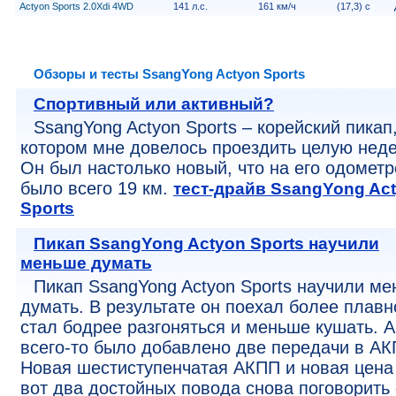
Actyon Sports 2.0Xdi 4WD
141 л.с.
161 км/ч
(17,3) с
Обзоры и тесты SsangYong Actyon Sports
Cпортивный или активный?
SsangYong Actyon Sports – корейский пикап
котором мне довелось проездить целую нед
Он был настолько новый, что на его одометр
было всего 19 км.
тест-драйв SsangYong Ac
Sports
Пикап SsangYong Actyon Sports научили
меньше думать
Пикап SsangYong Actyon Sports научили м
думать. В результате он поехал более плавн
стал бодрее разгоняться и меньше кушать. А
всего-то было добавлено две передачи в АК
Новая шестиступенчатая АКПП и новая цена
вот два достойных повода снова поговорить 