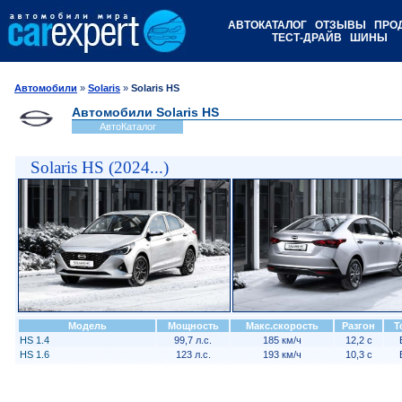
АВТОКАТАЛОГ
ОТЗЫВЫ
ПРО
ТЕСТ-ДРАЙВ
ШИНЫ
Автомобили
»
Solaris
»
Solaris HS
Автомобили Solaris HS
АвтоКаталог
Solaris HS (2024...)
Модель
Мощность
Макс.скорость
Разгон
Т
HS 1.4
99,7 л.с.
185 км/ч
12,2 с
HS 1.6
123 л.с.
193 км/ч
10,3 с