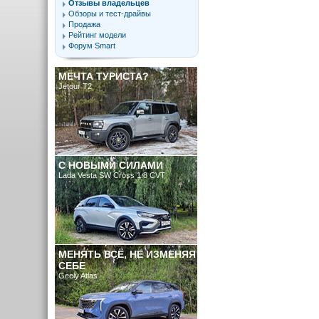
Отзывы владельцев
Обзоры и тест-драйвы
Продажа
Рейтинг модели
Форум Smart
МЕЧТА ТУРИСТА?
Jetour T2
C НОВЫМИ СИЛАМИ
Lada Vesta SW Cross 1.8 CVT
МЕНЯТЬ ВСЁ, НЕ ИЗМЕНЯЯ
СЕБЕ
Geely Atlas