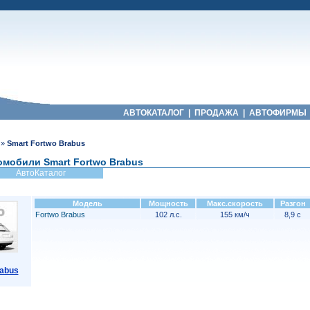
АВТОКАТАЛОГ
|
ПРОДАЖА
|
АВТОФИРМЫ
»
Smart Fortwo Brabus
омобили Smart Fortwo Brabus
АвтоКаталог
Модель
Мощность
Макс.скорость
Разгон
Fortwo Brabus
102 л.с.
155 км/ч
8,9 с
rabus