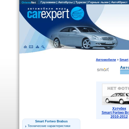
Грузовики
|
Автобусы
|
Туризм
|
Горные лыжи
|
АвтоЮрист
Oriens
Net
Автомобили
»
Smart
Авт
Хэтчбек
Smart Fortwo B
2010-2012
Smart Fortwo Brabus
Технические характеристики