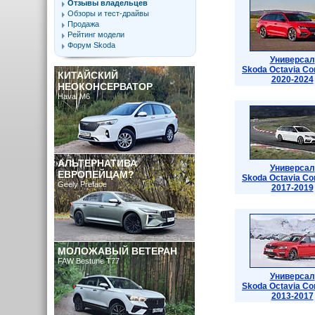
Отзывы владельцев
Обзоры и тест-драйвы
Продажа
Рейтинг модели
Форум Skoda
Универсал
Skoda Octavia Co
КИТАЙСКИЙ
2020-2024
НЕОКОНСЕРВАТОР
Haval M6
АЛЬТЕРНАТИВА
Универсал
ЕВРОПЕЙЦАМ?
Skoda Octavia Co
Geely Preface
2017-2019
МОЛОЖАВЫЙ ВЕТЕРАН
FAW Bestune T77
Универсал
Skoda Octavia Co
2013-2017