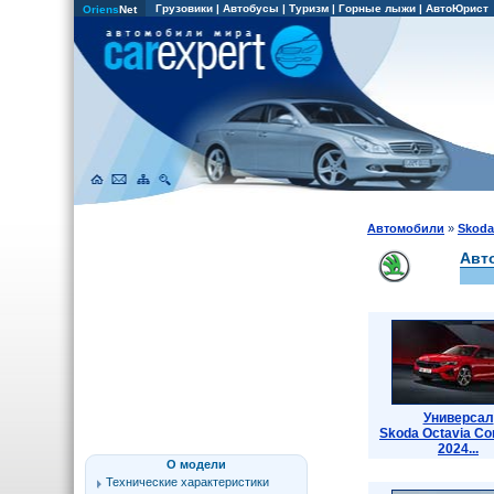
Грузовики
|
Автобусы
|
Туризм
|
Горные лыжи
|
АвтоЮрист
Oriens
Net
Автомобили
»
Skoda
Авт
Универсал
Skoda Octavia Co
2024...
О модели
Технические характеристики