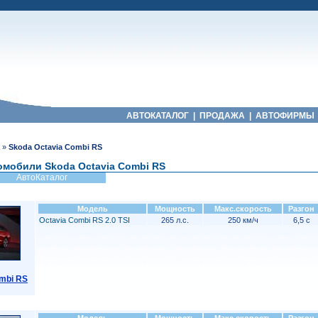
АВТОКАТАЛОГ
|
ПРОДАЖА
|
АВТОФИРМЫ
»
Skoda Octavia Combi RS
омобили Skoda Octavia Combi RS
АвтоКаталог
Модель
Мощность
Макс.скорость
Разгон
Octavia Combi RS 2.0 TSI
265 л.с.
250 км/ч
6,5 с
mbi RS