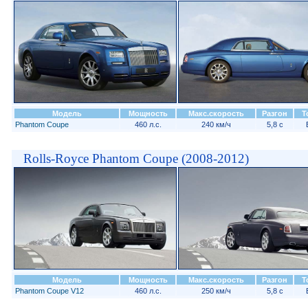
Модель
Мощность
Макс.скорость
Разгон
Т
Phantom Coupe
460 л.с.
240 км/ч
5,8 с
Rolls-Royce Phantom Coupe (2008-2012)
Модель
Мощность
Макс.скорость
Разгон
Т
Phantom Coupe V12
460 л.с.
250 км/ч
5,8 с