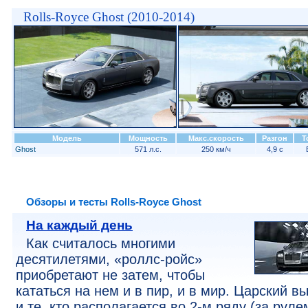
Rolls-Royce Ghost (2010-2014)
Модель
Мощность
Макс.скорость
Разгон
Т
Ghost
571 л.с.
250 км/ч
4,9 с
Обзоры и тесты Rolls-Royce Ghost
На каждый день
Как считалось многими
десятилетями, «роллс-ройс»
приобретают не затем, чтобы
кататься на нем и в пир, и в мир. Царский в
и те, кто располагается во 2-м ряду (за руле