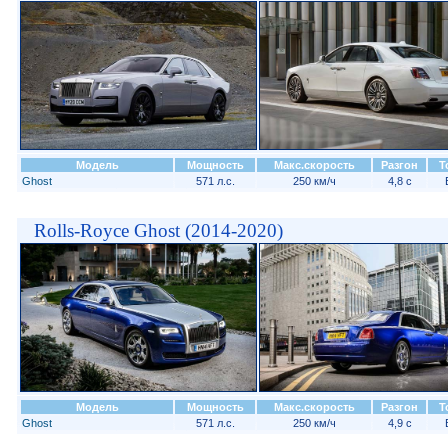
Модель
Мощность
Макс.скорость
Разгон
Т
Ghost
571 л.с.
250 км/ч
4,8 с
Rolls-Royce Ghost (2014-2020)
Модель
Мощность
Макс.скорость
Разгон
Т
Ghost
571 л.с.
250 км/ч
4,9 с