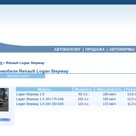
АВТОКАТАЛОГ
|
ПРОДАЖА
|
АВТОФИРМЫ
lt
»
Renault Logan Stepway
омобили Renault Logan Stepway
АвтоКаталог
Модель
Мощность
Макс.скорость
Разго
Logan Stepway 1.6
82 л.с.
160 км/ч
13,9 
Logan Stepway 1.6 16V (75 kW)
102 л.с.
165 км/ч
12,0 
Logan Stepway 1.6 16V (83 kW)
113 л.с.
172 км/ч
11,0 
tepway