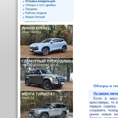
Отзывы владельцев
Обзоры и тест-драйвы
Продажа
Рейтинг модели
Форум Renault
ЛИХОЙ КИТАЕЦ
Jetour Dashing
ГЛАМУРНЫЙ ПРОХОДИМЕЦ
Land Rover Defender 110
Обзоры и те
По закону джу
МЕЧТА ТУРИСТА?
Jetour T2
Если в масс
кроссоверы, то 
первую скрипку 
сохранить позиц
рынок новые мо