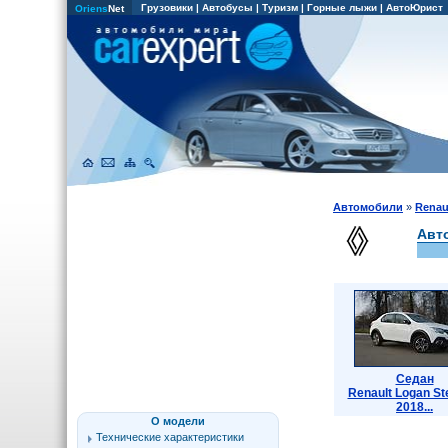
Грузовики
|
Автобусы
|
Туризм
|
Горные лыжи
|
АвтоЮрист
Oriens
Net
Автомобили
»
Renau
Авт
Седан
Renault Logan S
2018...
О модели
Технические характеристики