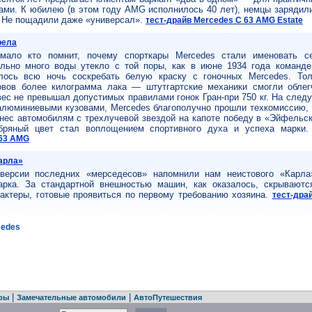
ами. К юбилею (в этом году AMG исполнилось 40 лет), немцы зарядили
. Не пощадили даже «универсал».
тест-драйв Mercedes C 63 AMG Estate
рела
мало кто по­мнит, почему спорткары Mercedes стали именовать с
льно много воды утекло с той поры, как в июне 1934 года команд
лось всю ночь соскребать белую краску с гоночных Mercedes. То
овов более килограмма лака — штутгартские механики смогли облег
ес не превышал допустимых правилами гонок Гран-при 750 кг. На след
алюминиевыми кузовами, Mercedes благополучно прошли техкомиссию,
нес автомобилям с трехлучевой звездой на капоте победу в «Эйфельск
бряный цвет стал воплощением спортивного духа и успеха марки
 63 AMG
арла»
версии последних «мерседесов» напомнили нам неистового «Карла
арка. За стандартной внешностью машин, как оказалось, скрывают
актеры, готовые проявиться по первому требованию хозяина.
тест-дра
cedes
|
|
ры
Замечательные автомобили
АвтоПутешествия