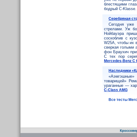
блестящими глаз
бодрый C-Klasse
Серебряная ст
Сегодня уже 
стрелами. Уж бо
Нойбауэра приш
соскоблив с куз
W25A, чтобы их в
сверкая голыми 
фон Браухич при
С тех пор сере
Mercedes-Benz C
Наследники «К
«Аэмгэшные» 
товарищей» Рем
ураганные — хар
C-Class AMG
Все тесты Mer
Кроссове