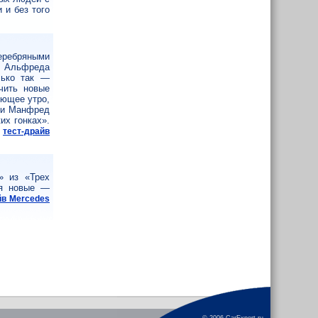
 и без того
еребряными
е Альфреда
лько так —
чить новые
ующее утро,
 и Манфред
их гонках».
.
тест-драйв
» из «Трех
ся новые —
йв Mercedes