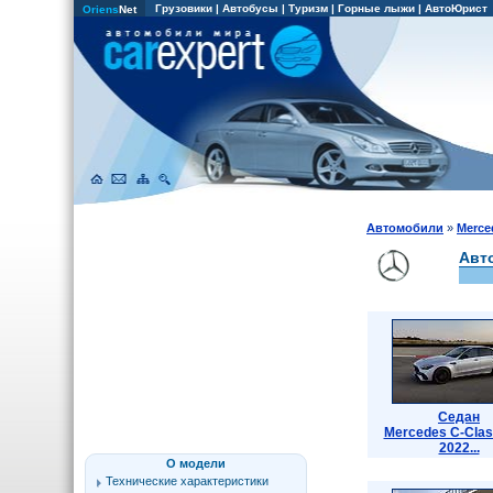
Грузовики
|
Автобусы
|
Туризм
|
Горные лыжи
|
АвтоЮрист
Oriens
Net
Автомобили
»
Merce
Авт
Седан
Mercedes C-Cla
2022...
О модели
Технические характеристики