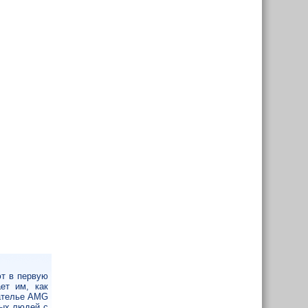
т в первую
ет им, как
-ателье AMG
ных людей с