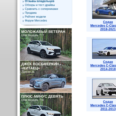
Отзывы владельцев
Обзоры и тест-драйвы
Сравнить с соперниками
Продажа
Рейтинг модели
Форум Mercedes
Седан
Mercedes C-Cla
2018-2021
МОЛОЖАВЫЙ ВЕТЕРАН
FAW Bestune T77
Седан
ДЖЕК ВОСЬМЕРКИН -
Mercedes C-Cla
«КИТАЕЦ»
2014-2018
Jaecoo J8
ПЛЮС-МИНУС ДЕВЯТЬ
FAW Bestune T90
Седан
Mercedes C-Cla
2011-2013