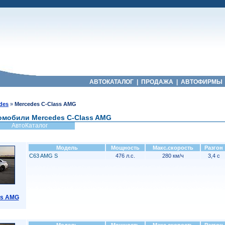
АВТОКАТАЛОГ
|
ПРОДАЖА
|
АВТОФИРМЫ
des
»
Mercedes C-Class AMG
омобили Mercedes C-Class AMG
АвтоКаталог
Модель
Мощность
Макс.скорость
Разгон
C63 AMG S
476 л.с.
280 км/ч
3,4 с
ss AMG