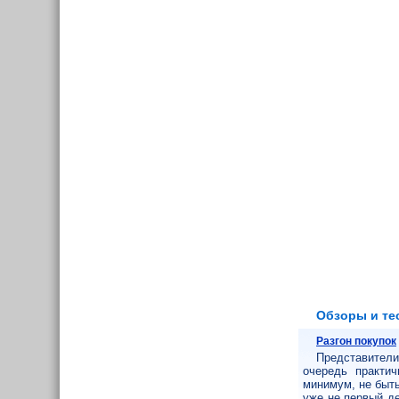
Обзоры и те
Разгон покупок
Представители
очередь практич
минимум, не быт
уже не первый д