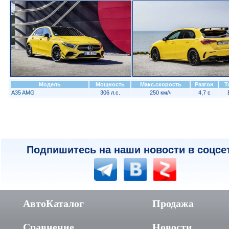
Модель
Мощность
Макс.скорость
Разгон
Т
A35 AMG
306 л.с.
250 км/ч
4,7 с
Подпишитесь на наши новости в соцсе
АвтоКаталог
Продажа
Сравнение
Новости