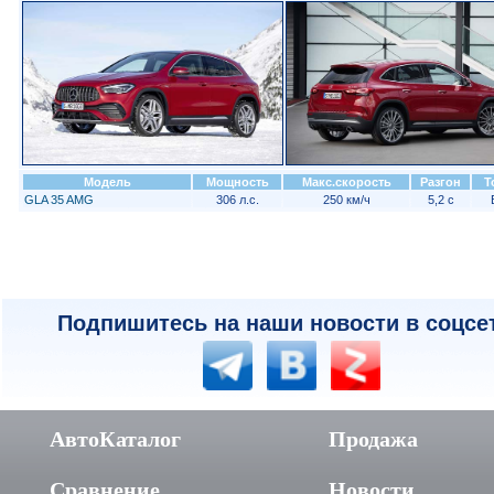
Модель
Мощность
Макс.скорость
Разгон
Т
GLA 35 AMG
306 л.с.
250 км/ч
5,2 с
Подпишитесь на наши новости в соцсе
АвтоКаталог
Продажа
Сравнение
Новости