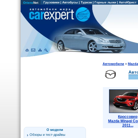
Грузовики
|
Автобусы
|
Туризм
|
Горные лыжи
|
АвтоЮрист
Oriens
Net
Автомобили
»
Mazd
Авт
Кроссовер
Mazda Minagi Co
2011...
О модели
Обзоры и тест-драйвы