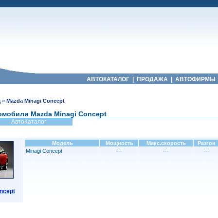
АВТОКАТАЛОГ
|
ПРОДАЖА
|
АВТОФИРМЫ
a
»
Mazda Minagi Concept
омобили Mazda Minagi Concept
АвтоКаталог
Модель
Мощность
Макс.скорость
Разгон
Minagi Concept
---
---
---
ncept