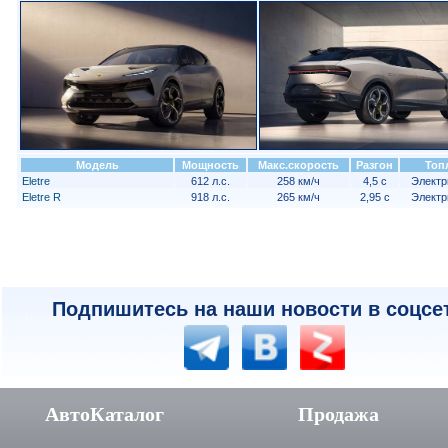
Модель
Мощность
Макс.скорость
Разгон
Топ
Eletre
612 л.с.
258 км/ч
4,5 с
Электр
Eletre R
918 л.с.
265 км/ч
2,95 с
Электр
Подпишитесь на наши новости в соцсе
АвтоКаталог
Продажа