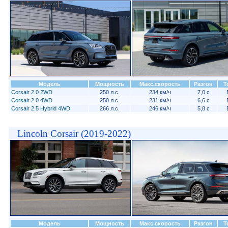
Модель
Мощность
Макс.скорость
Разгон
Т
Corsair 2.0 2WD
250 л.с.
234 км/ч
7,0 с
Corsair 2.0 4WD
250 л.с.
231 км/ч
6,6 с
Corsair 2.5 Hybrid 4WD
266 л.с.
246 км/ч
5,8 с
Lincoln Corsair (2019-2022)
Модель
Мощность
Макс.скорость
Разгон
Т