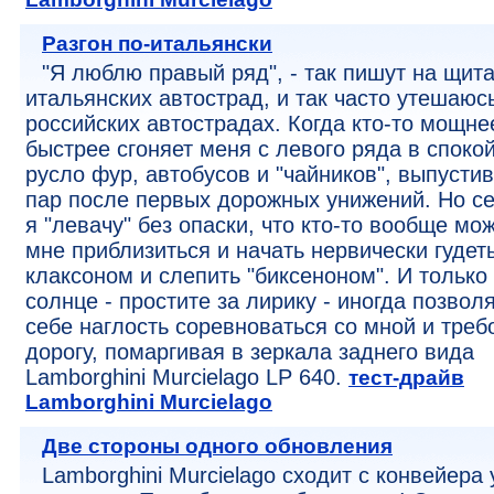
Разгон по-итальянски
"Я люблю правый ряд", - так пишут на щит
итальянских автострад, и так часто утешаюсь
российских автострадах. Когда кто-то мощне
быстрее сгоняет меня с левого ряда в споко
русло фур, автобусов и "чайников", выпусти
пар после первых дорожных унижений. Но с
я "левачу" без опаски, что кто-то вообще мож
мне приблизиться и начать нервически гудет
клаксоном и слепить "биксеноном". И только
солнце - простите за лирику - иногда позвол
себе наглость соревноваться со мной и треб
дорогу, помаргивая в зеркала заднего вида
Lamborghini Murcielago LP 640.
тест-драйв
Lamborghini Murcielago
Две стороны одного обновления
Lamborghini Murcielago сходит с конвейера