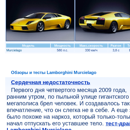
Модель
Мощность
Макс.скорость
Разгон
Т
Murcielago
580 л.с.
330 км/ч
3,8 с
Обзоры и тесты Lamborghini Murcielago
Сердечная недостаточность
Первого дня четвертого месяца 2009 года,
ранним утром, по пыльной улице гигантского
мегаполиса брел человек. И создавалось та
впечатление, что он слегка не в себе. А еще 
было похоже на наркоз, который только-толь
начал отпускать его уставшее тело.
тест-дра
Lamborghini Murcielago