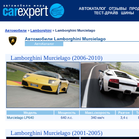
АВТОКАТАЛОГ
ОТЗЫВЫ
ПРО
ТЕСТ-ДРАЙВ
ШИНЫ
Автомобили
»
Lamborghini
»
Lamborghini Murcielago
Автомобили Lamborghini Murcielago
АвтоКаталог
Lamborghini Murcielago (2006-2010)
Модель
Мощность
Макс.скорость
Разгон
Т
Murcielago LP640
640 л.с.
340 км/ч
3,4 с
Lamborghini Murcielago (2001-2005)