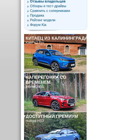
Отзывы владельцев
Обзоры и тест-драйвы
Сравнить с соперниками
Продажа
Рейтинг модели
Форум Kia
КИТАЕЦ ИЗ КАЛИНИНГРАДА
Kaiyi X3 Pro
НАПЕРЕГОНКИ СО
ВРЕМЕНЕМ
Infiniti QX55
ДОСТУПНЫЙ ПРЕМИУМ
Hongqi HS3