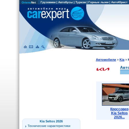
Грузовики
|
Автобусы
|
Туризм
|
Горные лыжи
|
АвтоЮрист
Oriens
Net
Автомобили
»
Kia
»
Авто
Кроссовер
Kia Seltos
2026...
Kia Seltos 2026
Технические характеристики