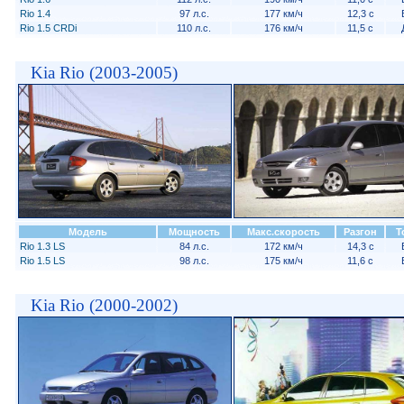
Rio 1.4
97 л.с.
177 км/ч
12,3 с
Rio 1.5 CRDi
110 л.с.
176 км/ч
11,5 с
Kia Rio (2003-2005)
Модель
Мощность
Макс.скорость
Разгон
Т
Rio 1.3 LS
84 л.с.
172 км/ч
14,3 с
Rio 1.5 LS
98 л.с.
175 км/ч
11,6 с
Kia Rio (2000-2002)