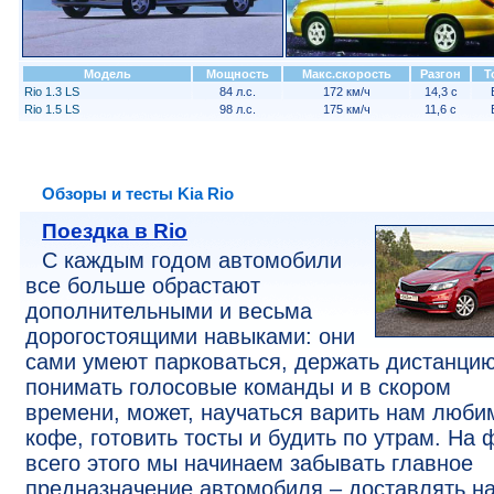
Модель
Мощность
Макс.скорость
Разгон
Т
Rio 1.3 LS
84 л.с.
172 км/ч
14,3 с
Rio 1.5 LS
98 л.с.
175 км/ч
11,6 с
Обзоры и тесты Kia Rio
Поездка в Rio
С каждым годом автомобили
все больше обрастают
дополнительными и весьма
дорогостоящими навыками: они
сами умеют парковаться, держать дистанцию
понимать голосовые команды и в скором
времени, может, научаться варить нам люб
кофе, готовить тосты и будить по утрам. На 
всего этого мы начинаем забывать главное
предназначение автомобиля – доставлять на