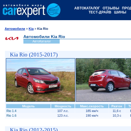
АВТОКАТАЛОГ
ОТЗЫВЫ
ПРО
ТЕСТ-ДРАЙВ
ШИНЫ
Автомобили
»
Kia
»
Kia Rio
Автомобили Kia Rio
АвтоКаталог
Kia Rio (2015-2017)
Модель
Мощность
Макс.скорость
Разгон
Т
Rio 1.4
107 л.с.
185 км/ч
11,6 с
Rio 1.6
123 л.с.
190 км/ч
10,3 с
Kia Rio (2012-2015)