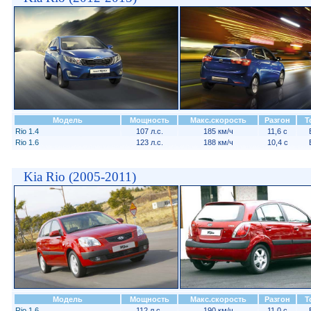
Модель
Мощность
Макс.скорость
Разгон
Т
Rio 1.4
107 л.с.
185 км/ч
11,6 с
Rio 1.6
123 л.с.
188 км/ч
10,4 с
Kia Rio (2005-2011)
Модель
Мощность
Макс.скорость
Разгон
Т
Rio 1.6
112 л.с.
190 км/ч
11,0 с