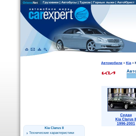
Грузовики
|
Автобусы
|
Туризм
|
Горные лыжи
|
АвтоЮрист
Oriens
Net
Автомобили
»
Kia
»
Авто
Седан
Kia Clarus I
1996-2001
Kia Clarus II
Технические характеристики