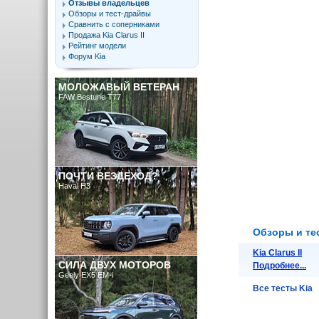
Отзывы владельцев
Обзоры и тест-драйвы
Сравнить с соперниками
Продажа Kia Clarus II
Рейтинг модели
Форум Kia
МОЛОЖАВЫЙ ВЕТЕРАН
FAW Bestune T77
ПОЧТИ ВЕЗДЕХОД?
Haval H3
Обзоры и тес
Kia Clarus II
СИЛА ДВУХ МОТОРОВ
Подробнее...
Geely EX5 EM-i
Все тесты Kia