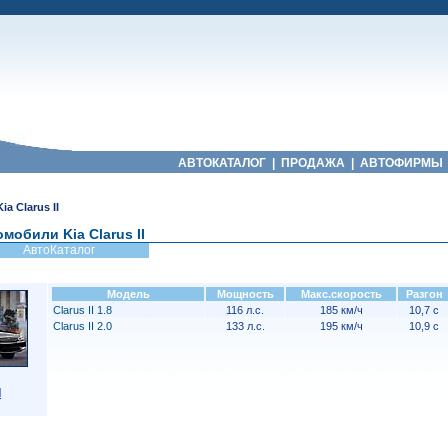
АВТОКАТАЛОГ
|
ПРОДАЖА
|
АВТОФИРМЫ
Kia Clarus II
мобили Kia Clarus II
АвтоКаталог
Модель
Мощность
Макс.скорость
Разгон
Clarus II 1.8
116 л.с.
185 км/ч
10,7 с
Clarus II 2.0
133 л.с.
195 км/ч
10,9 с
I