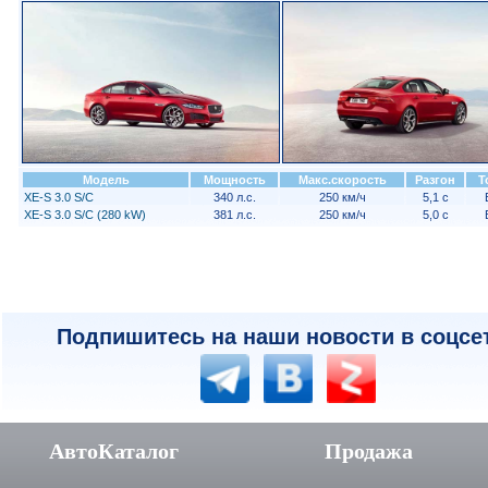
Модель
Мощность
Макс.скорость
Разгон
Т
XE-S 3.0 S/C
340 л.с.
250 км/ч
5,1 с
XE-S 3.0 S/C (280 kW)
381 л.с.
250 км/ч
5,0 с
Подпишитесь на наши новости в соцсе
АвтоКаталог
Продажа