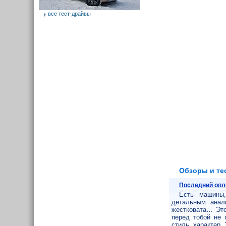
все тест-драйвы
Обзоры и те
Последний опл
Есть машины,
детальным анали
жестковата… Это
перед тобой не 
стиль, характер. 