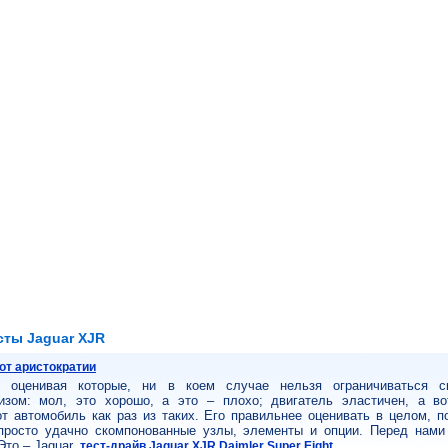
сты Jaguar XJR
от аристократии
 оценивая которые, ни в коем случае нельзя ограничиваться с
зом: мол, это хорошо, а это – плохо; двигатель эластичен, а во
т автомобиль как раз из таких. Его правильнее оценивать в целом, п
просто удачно скомпонованные узлы, элементы и опции. Перед нами 
Это – Jaguar.
тест-драйв Jaguar XJR Daimler Super Eight