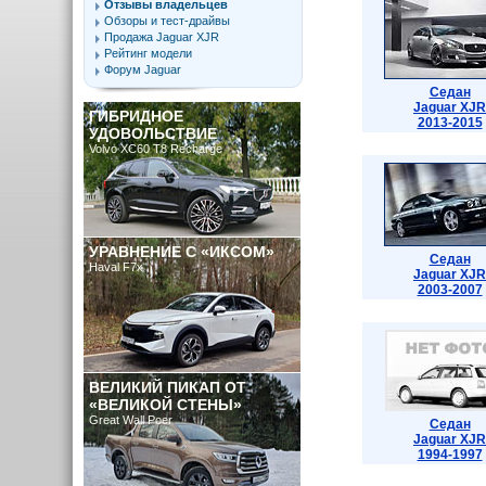
Отзывы владельцев
Обзоры и тест-драйвы
Продажа Jaguar XJR
Рейтинг модели
Форум Jaguar
Седан
Jaguar XJR
ГИБРИДНОЕ
2013-2015
УДОВОЛЬСТВИЕ
Volvo XC60 T8 Recharge
УРАВНЕНИЕ С «ИКСОМ»
Седан
Haval F7x
Jaguar XJR
2003-2007
ВЕЛИКИЙ ПИКАП ОТ
«ВЕЛИКОЙ СТЕНЫ»
Great Wall Poer
Седан
Jaguar XJR
1994-1997