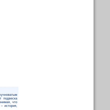
кучноватым
т подвеска
онимая, что
– история,