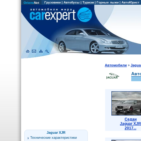
Грузовики
|
Автобусы
|
Туризм
|
Горные лыжи
|
АвтоЮрист
Oriens
Net
Автомобили
»
Jagua
Авт
Седан
Jaguar XJR
2017...
Jaguar XJR
Технические характеристики