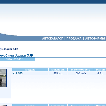
АВТОКАТАЛОГ
|
ПРОДАЖА
|
АВТОФИРМЫ
r
»
Jaguar XJR
омобили Jaguar XJR
АвтоКаталог
Модель
Мощность
Макс.скорость
Разгон
XJR 575
575 л.с.
300 км/ч
4,4 с