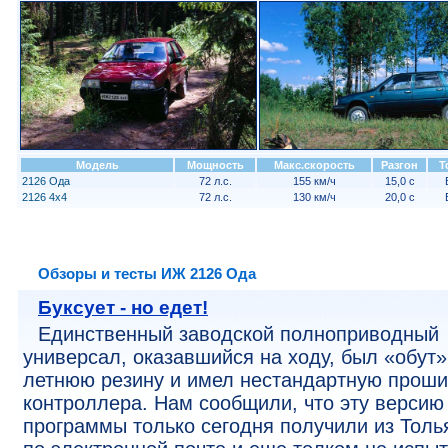
Модель
Мощность
Макс.скорость
Разгон
Т
2126 Ода
72 л.с.
155 км/ч
15,0 с
2126 4x4
72 л.с.
130 км/ч
20,0 с
Обзоры и тесты ИЖ 2126 Ода
Буксует - но едет!
Единственный заводской полноприводный
универсал, оказавшийся на ходу, был «обут»
летнюю резину и имел нестандартную проши
контроллера. Нам сообщили, что эту версию
программы только сегодня получили из Толь