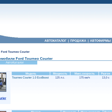
АВТОКАТАЛОГ
|
ПРОДАЖА
|
АВТОФИРМЫ
»
Ford Tourneo Courier
омобили Ford Tourneo Courier
АвтоКаталог
Модель
Мощность
Макс.скорость
Разгон
Tourneo Courier 1.0 EcoBoost
125 л.с.
175 км/ч
13,0 с
urier