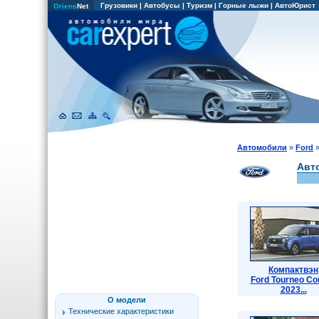
Грузовики
|
Автобусы
|
Туризм
|
Горные лыжи
|
АвтоЮрист
Oriens
Net
Автомобили
»
Ford
Авт
Компактвэн
Ford Tourneo Co
2023...
О модели
Технические характеристики