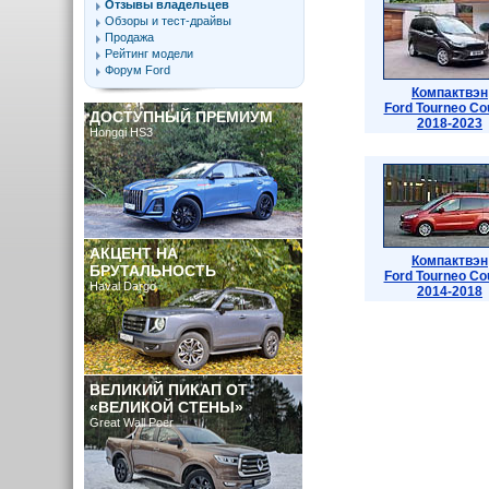
Отзывы владельцев
Обзоры и тест-драйвы
Продажа
Рейтинг модели
Форум Ford
Компактвэн
Ford Tourneo Co
ДОСТУПНЫЙ ПРЕМИУМ
2018-2023
Hongqi HS3
АКЦЕНТ НА
Компактвэн
БРУТАЛЬНОСТЬ
Ford Tourneo Co
Haval Dargo
2014-2018
ВЕЛИКИЙ ПИКАП ОТ
«ВЕЛИКОЙ СТЕНЫ»
Great Wall Poer