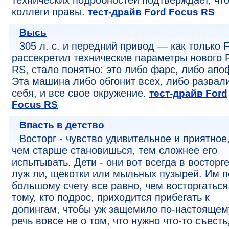
технических подробностей подтверждает, чт
коллеги правы.
тест-драйв Ford Focus RS
Высь
305 л. с. и передний привод — как только 
рассекретил технические параметры нового 
RS, стало понятно: это либо фарс, либо апо
Эта машина либо обгонит всех, либо развали
себя, и все свое окружение.
тест-драйв Ford
Focus RS
Впасть в детство
Восторг - чувство удивительное и приятное
чем старше становишься, тем сложнее его
испытывать. Дети - они вот всегда в восторге
луж ли, щекотки или мыльных пузырей. Им п
большому счету все равно, чем восторгаться
тому, кто подрос, приходится прибегать к
допингам, чтобы уж защемило по-настоящем
речь вовсе не о том, что нужно что-то съесть