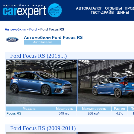
АВТОКАТАЛОГ
ОТЗЫВЫ
ПРО
ТЕСТ-ДРАЙВ
ШИНЫ
Автомобили
»
Ford
»
Ford Focus RS
Автомобили Ford Focus RS
АвтоКаталог
Ford Focus RS (2015...)
Модель
Мощность
Макс.скорость
Разгон
Т
Focus RS
349 л.с.
266 км/ч
4,7 с
Ford Focus RS (2009-2011)