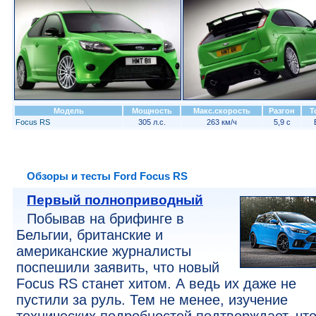
Модель
Мощность
Макс.скорость
Разгон
Т
Focus RS
305 л.с.
263 км/ч
5,9 с
Обзоры и тесты Ford Focus RS
Первый полноприводный
Побывав на брифинге в
Бельгии, британские и
американские журналисты
поспешили заявить, что новый
Focus RS станет хитом. А ведь их даже не
пустили за руль. Тем не менее, изучение