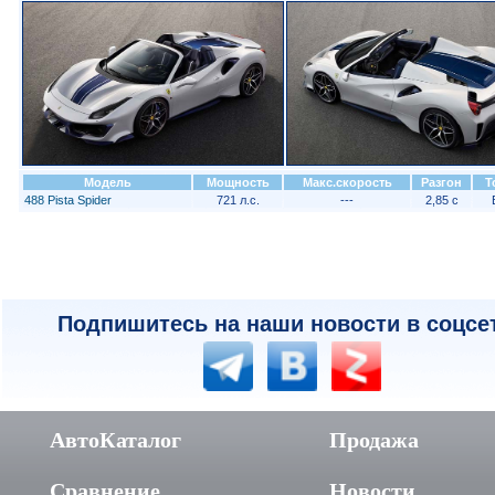
Модель
Мощность
Макс.скорость
Разгон
Т
488 Pista Spider
721 л.с.
---
2,85 с
Подпишитесь на наши новости в соцсе
АвтоКаталог
Продажа
Сравнение
Новости