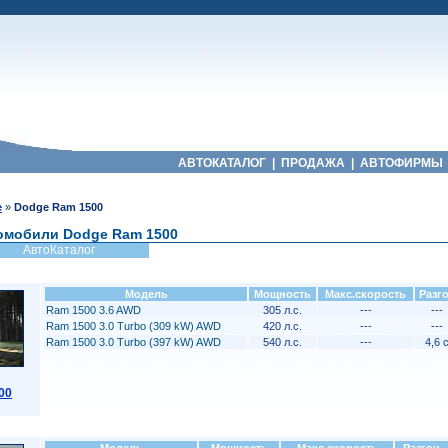
АВТОКАТАЛОГ
|
ПРОДАЖА
|
АВТОФИРМЫ
e
»
Dodge Ram 1500
омобили Dodge Ram 1500
АвтоКаталог
Модель
Мощность
Макс.скорость
Разг
Ram 1500 3.6 AWD
305 л.с.
---
---
Ram 1500 3.0 Turbo (309 kW) AWD
420 л.с.
---
---
Ram 1500 3.0 Turbo (397 kW) AWD
540 л.с.
---
4,6 
00