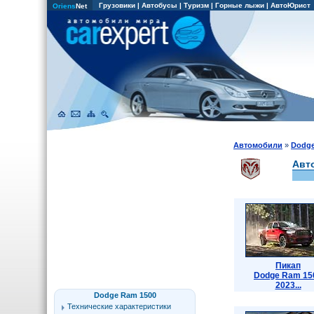
Грузовики
|
Автобусы
|
Туризм
|
Горные лыжи
|
АвтоЮрист
Oriens
Net
Автомобили
»
Dodg
Авт
Пикап
Dodge Ram 15
2023...
Dodge Ram 1500
Технические характеристики