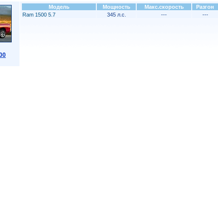
Модель
Мощность
Макс.скорость
Разгон
Ram 1500 5.7
345 л.с.
---
---
00