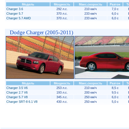
Модель
Мощность
Макс.скорость
Разгон
Т
Charger 3.6
292 л.с.
210 км/ч
7,0 с
Charger 5.7
370 л.с.
233 км/ч
6,0 с
Charger 5.7 AWD
370 л.с.
233 км/ч
6,0 с
Dodge Charger (2005-2011)
Модель
Мощность
Макс.скорость
Разгон
Т
Charger 3.5 V6
253 л.с.
210 км/ч
8,5 с
Charger 2.7 V6
193 л.с.
200 км/ч
9,5 с
Charger 5.7 V8
345 л.с.
250 км/ч
6,0 с
Charger SRT-8 6.1 V8
430 л.с.
250 км/ч
5,0 с