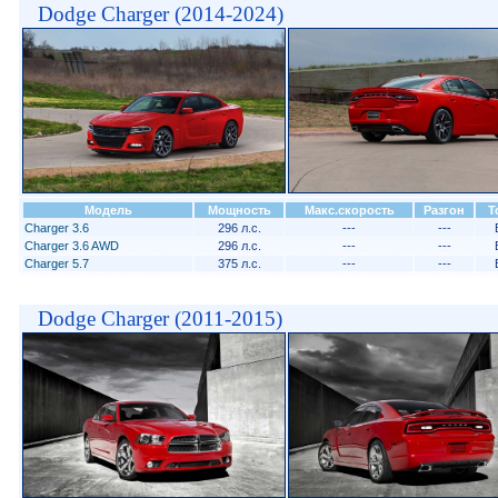
Dodge Charger (2014-2024)
Модель
Мощность
Макс.скорость
Разгон
Т
Charger 3.6
296 л.с.
---
---
Charger 3.6 AWD
296 л.с.
---
---
Charger 5.7
375 л.с.
---
---
Dodge Charger (2011-2015)