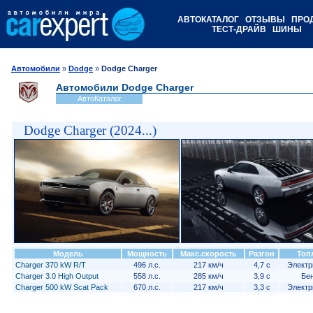
АВТОКАТАЛОГ
ОТЗЫВЫ
ПРО
ТЕСТ-ДРАЙВ
ШИНЫ
Автомобили
»
Dodge
»
Dodge Charger
Автомобили Dodge Charger
АвтоКаталог
Dodge Charger (2024...)
Модель
Мощность
Макс.скорость
Разгон
Топ
Charger 370 kW R/T
496 л.с.
217 км/ч
4,7 с
Электр
Charger 3.0 High Output
558 л.с.
285 км/ч
3,9 с
Бе
Charger 500 kW Scat Pack
670 л.с.
217 км/ч
3,3 с
Электр