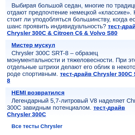
Выбирая большой седан, многие по традиц
отдают предпочтение немецкой «классике». 
стоит ли уподобляться большинству, когда е
шанс проявить индивидуальность?
тест-дра
Chrysler 300C & Citroen C6 & Volvo S80
Мистер мускул
Chrysler 300C SRT-8 – образец
монументальности и тяжеловесности. При э
отдельные штрихи делают его облик в некот
роде спортивным.
тест-драйв Chrysler 300C
8
HEMI возвратился
Легендарный 5,7-литровый V8 наделяет Chr
300C завидным потенциалом.
тест-драйв
Chrysler 300C
Все тесты Chrysler