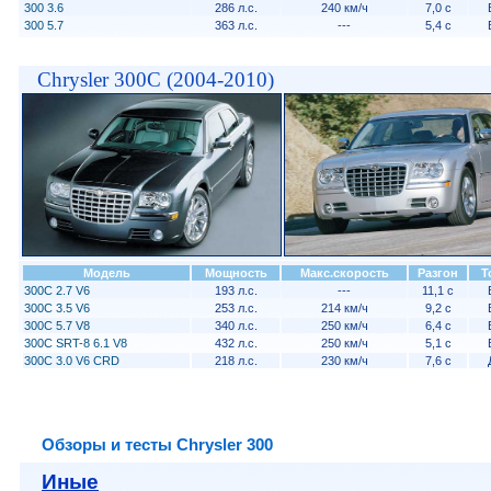
300 3.6
286 л.с.
240 км/ч
7,0 с
300 5.7
363 л.с.
---
5,4 с
Chrysler 300C (2004-2010)
Модель
Мощность
Макс.скорость
Разгон
Т
300C 2.7 V6
193 л.с.
---
11,1 с
300C 3.5 V6
253 л.с.
214 км/ч
9,2 с
300C 5.7 V8
340 л.с.
250 км/ч
6,4 с
300C SRT-8 6.1 V8
432 л.с.
250 км/ч
5,1 с
300C 3.0 V6 CRD
218 л.с.
230 км/ч
7,6 с
Обзоры и тесты Chrysler 300
Иные