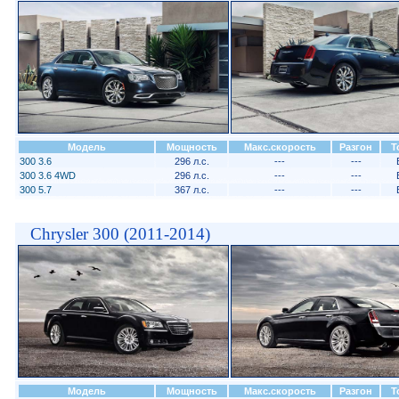
Модель
Мощность
Макс.скорость
Разгон
Т
300 3.6
296 л.с.
---
---
300 3.6 4WD
296 л.с.
---
---
300 5.7
367 л.с.
---
---
Chrysler 300 (2011-2014)
Модель
Мощность
Макс.скорость
Разгон
Т