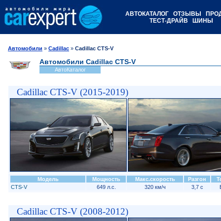
АВТОКАТАЛОГ
ОТЗЫВЫ
ПРО
ТЕСТ-ДРАЙВ
ШИНЫ
Автомобили
»
Cadillac
»
Cadillac CTS-V
Автомобили Cadillac CTS-V
АвтоКаталог
Cadillac CTS-V (2015-2019)
Модель
Мощность
Макс.скорость
Разгон
Т
CTS-V
649 л.с.
320 км/ч
3,7 с
Cadillac CTS-V (2008-2012)