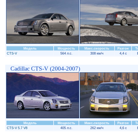
Модель
Мощность
Макс.скорость
Разгон
Т
CTS-V
564 л.с.
308 км/ч
4,4 с
Cadillac CTS-V (2004-2007)
Модель
Мощность
Макс.скорость
Разгон
Т
CTS-V 5.7 V8
405 л.с.
262 км/ч
4,6 с