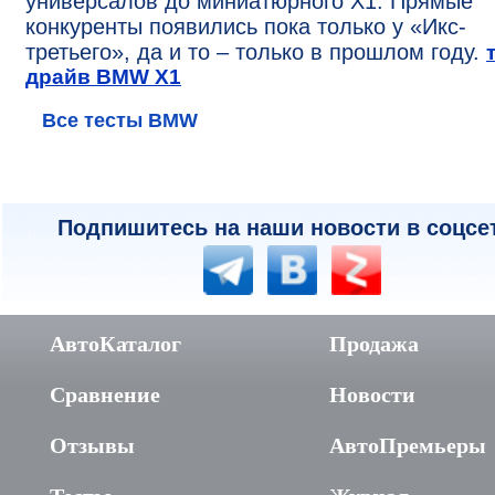
универсалов до миниатюрного X1. Прямые
конкуренты появились пока только у «Икс-
третьего», да и то – только в прошлом году.
драйв BMW X1
Все тесты BMW
Подпишитесь на наши новости в соцсе
АвтоКаталог
Продажа
Сравнение
Новости
Отзывы
АвтоПремьеры