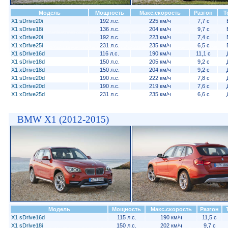
Модель
Мощность
Макс.скорость
Разгон
Т
X1 sDrive20i
192 л.с.
225 км/ч
7,7 с
X1 sDrive18i
136 л.с.
204 км/ч
9,7 с
X1 xDrive20i
192 л.с.
223 км/ч
7,4 с
X1 xDrive25i
231 л.с.
235 км/ч
6,5 с
X1 sDrive16d
116 л.с.
190 км/ч
11,1 с
X1 sDrive18d
150 л.с.
205 км/ч
9,2 с
X1 xDrive18d
150 л.с.
204 км/ч
9,2 с
X1 sDrive20d
190 л.с.
222 км/ч
7,8 с
X1 xDrive20d
190 л.с.
219 км/ч
7,6 с
X1 xDrive25d
231 л.с.
235 км/ч
6,6 с
BMW X1 (2012-2015)
Модель
Мощность
Макс.скорость
Разгон
X1 sDrive16d
115 л.с.
190 км/ч
11,5 с
X1 sDrive18i
150 л.с.
202 км/ч
9,7 с