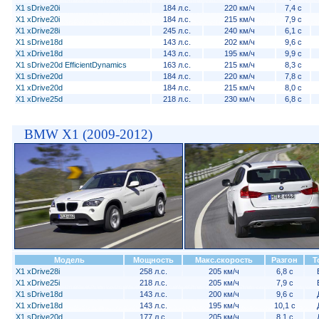
X1 sDrive20i
184 л.с.
220 км/ч
7,4 с
X1 xDrive20i
184 л.с.
215 км/ч
7,9 с
X1 xDrive28i
245 л.с.
240 км/ч
6,1 с
X1 sDrive18d
143 л.с.
202 км/ч
9,6 с
X1 xDrive18d
143 л.с.
195 км/ч
9,9 с
X1 sDrive20d EfficientDynamics
163 л.с.
215 км/ч
8,3 с
X1 sDrive20d
184 л.с.
220 км/ч
7,8 с
X1 xDrive20d
184 л.с.
215 км/ч
8,0 с
X1 xDrive25d
218 л.с.
230 км/ч
6,8 с
BMW X1 (2009-2012)
Модель
Мощность
Макс.скорость
Разгон
Т
X1 xDrive28i
258 л.с.
205 км/ч
6,8 с
X1 xDrive25i
218 л.с.
205 км/ч
7,9 с
X1 sDrive18d
143 л.с.
200 км/ч
9,6 с
X1 xDrive18d
143 л.с.
195 км/ч
10,1 с
X1 sDrive20d
177 л.с.
205 км/ч
8,1 с