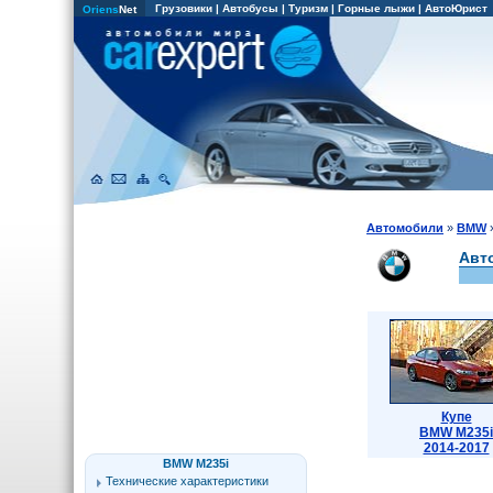
Грузовики
|
Автобусы
|
Туризм
|
Горные лыжи
|
АвтоЮрист
Oriens
Net
Автомобили
»
BMW
Авт
Купе
BMW M235i
2014-2017
BMW M235i
Технические характеристики