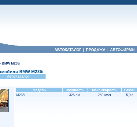
АВТОКАТАЛОГ
|
ПРОДАЖА
|
АВТОФИРМЫ
»
BMW M235i
омобили BMW M235i
АвтоКаталог
Модель
Мощность
Макс.скорость
Разгон
M235i
326 л.с.
250 км/ч
5,0 с