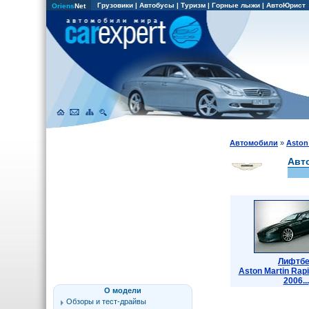
Грузовики
|
Автобусы
|
Туризм
|
Горные лыжи
|
АвтоЮрист
Oriens
Net
Автомобили
»
Aston
Авт
Лифтбе
Aston Martin Rap
2006...
О модели
Обзоры и тест-драйвы