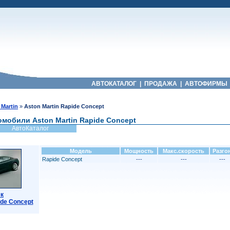
АВТОКАТАЛОГ
|
ПРОДАЖА
|
АВТОФИРМЫ
 Martin
»
Aston Martin Rapide Concept
омобили Aston Martin Rapide Concept
АвтоКаталог
Модель
Мощность
Макс.скорость
Разго
Rapide Concept
---
---
---
к
ide Concept