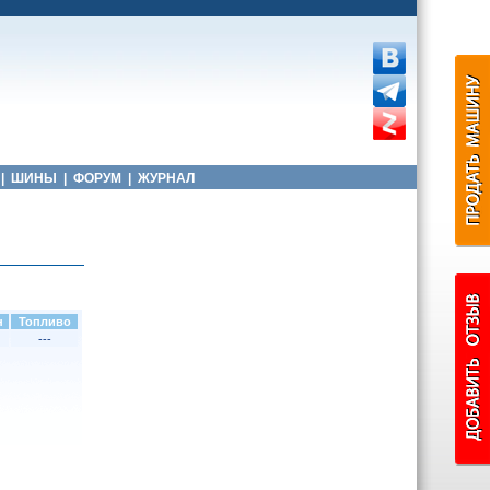
|
ШИНЫ
|
ФОРУМ
|
ЖУРНАЛ
н
Топливо
---