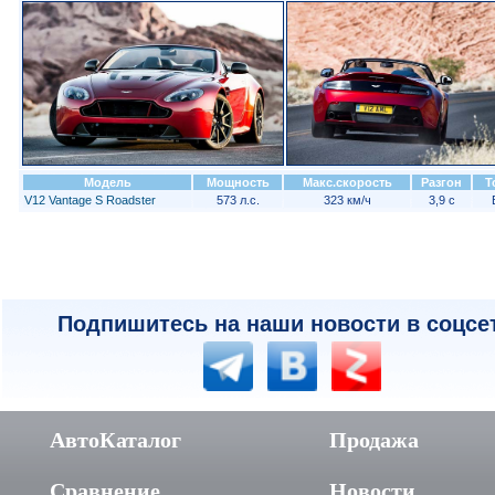
Модель
Мощность
Макс.скорость
Разгон
Т
V12 Vantage S Roadster
573 л.с.
323 км/ч
3,9 с
Подпишитесь на наши новости в соцсе
АвтоКаталог
Продажа
Сравнение
Новости