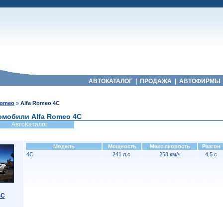
АВТОКАТАЛОГ
|
ПРОДАЖА
|
АВТОФИРМЫ
Romeo
»
Alfa Romeo 4C
омобили Alfa Romeo 4C
АвтоКаталог
Модель
Мощность
Макс.скорость
Разгон
4C
241 л.с.
258 км/ч
4,5 с
4C