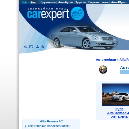
Грузовики
|
Автобусы
|
Туризм
|
Горные лыжи
|
АвтоЮрист
Oriens
Net
Автомобили
»
Alfa 
Авт
Купе
Alfa Romeo 
2013-2016
Alfa Romeo 4C
Технические характеристики