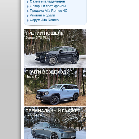
Отзывы владельцев
Обзоры и тест-драйвы
Продажа Alfa Romeo 4C
Рейтинг модели
Форум Alfa Romeo
ТРЕТИЙ ПОШЕЛ!
Jetour X70 Plus
ПОЧТИ ВЕЗДЕХОД?
Haval H3
ПРЕМИАЛЬНЫЙ ГАДЖЕТ
Exeed Exlantix ET