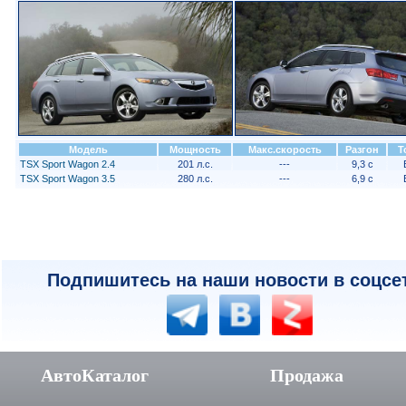
Модель
Мощность
Макс.скорость
Разгон
Т
TSX Sport Wagon 2.4
201 л.с.
---
9,3 с
TSX Sport Wagon 3.5
280 л.с.
---
6,9 с
Подпишитесь на наши новости в соцсе
АвтоКаталог
Продажа